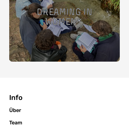
Dreaming in
Women*
Seitenbaum
Info
Über
Team