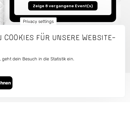
Zeige 8 vergangene Event(s)
Privacy settings
6
n Cookies für unsere Website-
Trude
 geht dein Besuch in die Statistik ein.
Töpferstraße Ecke Nadlerstraße, 70173
Leaflet
Stuttgart
ehnen
Zeige 1 vergangene Event(s)
men
Ressourcen
te
Fotos
12
igte
Presse
Fangelbachst