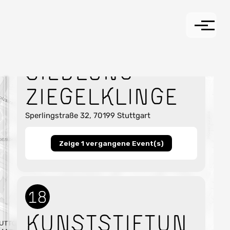
15
Siedlung
Ziegelklinge
4
Sperlingstraße 32, 70199 Stuttgart
Zeige 1 vergangene Event(s)
18
Kunststiftun