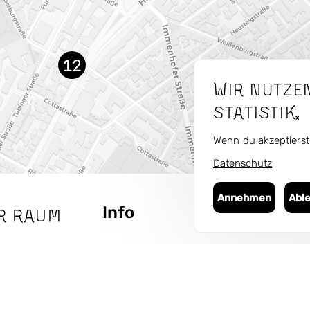
12
Wir nutze
Statistik.
Wenn du akzeptierst,
Datenschutz
Annehmen
Abl
Info
The
r Raum
Seitenbaum
Über
Projek
Team
Beteil