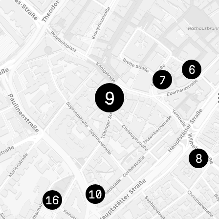
6
7
9
8
10
16