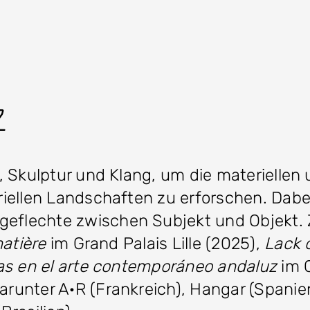
z
n, Skulptur und Klang, um die materielle
iellen Landschaften zu erforschen. Dabei
flechte zwischen Subjekt und Objekt. Z
matière
im Grand Palais Lille (2025),
Lack 
as en el arte contemporáneo andaluz
im C
unter A·R (Frankreich), Hangar (Spanien