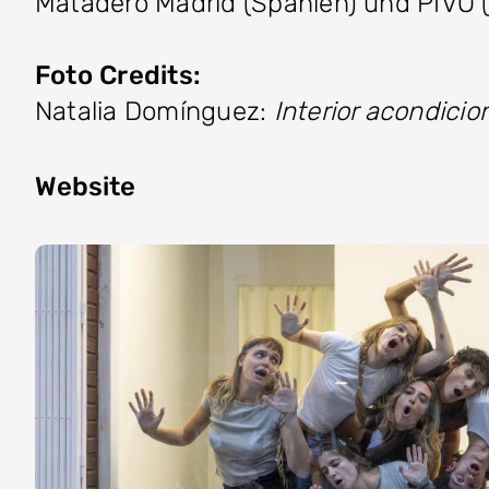
Matadero Madrid (Spanien) und PIVÔ (B
Foto Credits:
Natalia Domínguez:
Interior acondici
Website