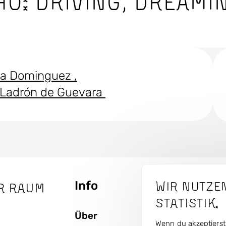
HO: DRIVING, DREAMIN
lia Dominguez
 Ladrón de Guevara
Wir nutze
Info
The
r Raum
Seitenbaum
Statistik.
Über
Projek
Wenn du akzeptierst,