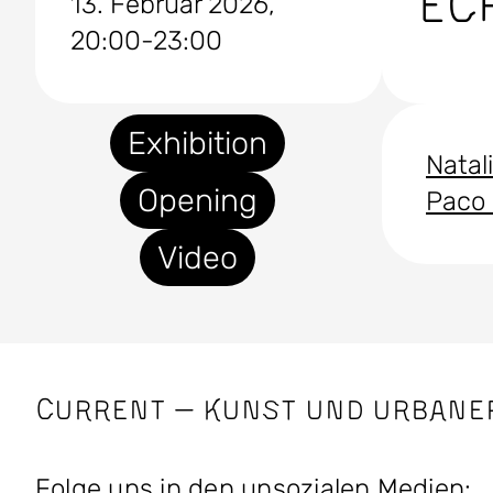
EC
13. Februar 2026,
20:00-23:00
Exhibition
Nata
Opening
Paco
Video
CURRENT — Kunst und Urbane
Folge uns in den unsozialen Medien: