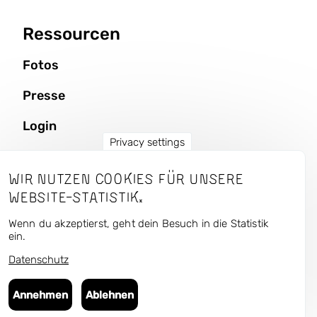
Ressourcen
Fotos
Presse
Login
Privacy settings
Wir nutzen Cookies für unsere
CURRENT — Kunst und
Website-Statistik.
Urbaner Raum
Wenn du akzeptierst, geht dein Besuch in die Statistik
ein.
Datenschutz
Folge uns in den unsozialen Medien:
Bluesky
,
Instagram
,
Facebook
,
Flickr
Annehmen
Ablehnen
© 2025 Art Public Space — Culture Matters gUG